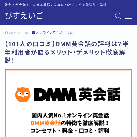
社会人が会議をこなせる英語力を身につけるための勉強法を発信
びずえいご
MENU
お問い合わせ
2025.05.30
オンライン英会話
PR
トップページ
【101人の口コミ】DMM英会話の評判は？半
プライバシーポリシー
年利用者が語るメリット・デメリット徹底解
英語会議に必要な英語力を最短・最速で身につける方法
運営者情報
説！