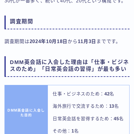
30代が一番多く、続いて40代、20代という構成です。
調査期間
調査期間は
2024年10月18日
から
11月3日
までです。
DMM英会話に入会した理由は「仕事・ビジネ
スのため」「日常英会話の習得」が最も多い
仕事・ビジネスのため：
42
名
海外旅行で交流するため：
13
名
DMM英会話に入会し
た目的
日常英会話を習得するため：
45
名
その他：
1
名