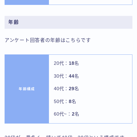
年齢
アンケート回答者の年齢はこちらです
20代：
18
名
30代：
44
名
40代：
29
名
年齢構成
50代：
8
名
60代~：
2
名