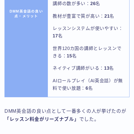
講師の数が多い：
26
名
DMM英会話の良い
教材が豊富で質が高い：
21
名
点・メリット
レッスンシステムが使いやすい：
17
名
世界120カ国の講師とレッスンで
きる：
15
名
ネイティブ講師がいる：
13
名
AIロールプレイ（AI英会話）が無
料で使い放題：
6
名
DMM英会話の良い点として一番多くの人が挙げたのが
「レッスン料金がリーズナブル」
でした。