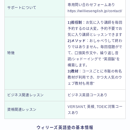
専用問い合わせフォームあり
サポートについて
https://williesenglish.jp/contact/
1)担任制
：お気に入り講師を毎回
予約するのは大変。予約不要でお
気に入り講師とレッスンできます
2)メソッド
：おしゃべりして終わ
りではありません。毎回宿題がで
特徴
て、口頭英作文や、繰り返し音
読/シャドーイングで “英語脳”を
構築します。
3)教材
：コースごとに市販の有名
教材が利用でき、かつ大人気のウ
ェブ教材も用意”
ビジネス関連レッスン
ビジネス英語コースあり
VERSANT, 英検, TOEIC対策コー
資格関連レッスン
スあり
ウィリーズ英語塾の基本情報