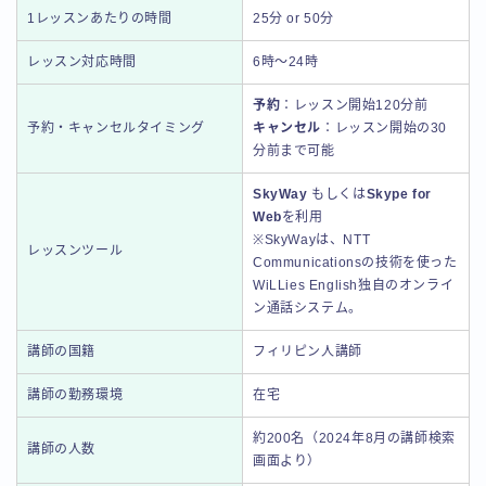
1レッスンあたりの時間
25分 or 50分
レッスン対応時間
6時～24時
予約
：レッスン開始120分前
予約・キャンセルタイミング
キャンセル
：レッスン開始の30
分前まで可能
SkyWay
もしくは
Skype for
Web
を利用
※SkyWayは、NTT
レッスンツール
Communicationsの技術を使った
WiLLies English独自のオンライ
ン通話システム。
講師の国籍
フィリピン人講師
講師の勤務環境
在宅
約200名（2024年8月の講師検索
講師の人数
画面より）