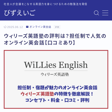
社会人が会議をこなせる英語力を身につけるための勉強法を発信
びずえいご
MENU
お問い合わせ
2025.06.12
オンライン英会話
PR
トップページ
ウィリーズ英語塾の評判は？担任制で人気の
プライバシーポリシー
オンライン英会話【口コミあり】
英語会議に必要な英語力を最短・最速で身につける方法
運営者情報