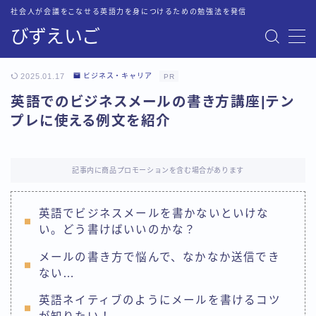
社会人が会議をこなせる英語力を身につけるための勉強法を発信
びずえいご
MENU
お問い合わせ
2025.01.17
ビジネス・キャリア
PR
トップページ
英語でのビジネスメールの書き方講座|テン
プライバシーポリシー
プレに使える例文を紹介
英語会議に必要な英語力を最短・最速で身につける方法
運営者情報
記事内に商品プロモーションを含む場合があります
英語でビジネスメールを書かないといけな
い。どう書けばいいのかな？
メールの書き方で悩んで、なかなか送信でき
ない…
英語ネイティブのようにメールを書けるコツ