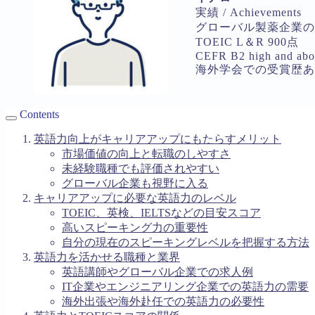
実績 / Achievements
グローバル製薬企業の
TOEIC L＆R 900点
CEFR B2 high and ab
海外学会での受賞歴あ
Contents
英語力向上がキャリアアップにもたらすメリット
市場価値の向上と転職のしやすさ
未経験職種でも評価されやすい
グローバル企業も視野に入る
キャリアアップに必要な英語力のレベル
TOEIC、英検、IELTSなどの目安スコア
高いスピーキング力の重要性
自分の現在のスピーキングレベルを把握する方法
英語力を活かせる職種と業界
英語講師やグローバル企業での求人例
IT企業やエンジニアリング企業での英語力の需要
海外出張や海外赴任での英語力の必要性