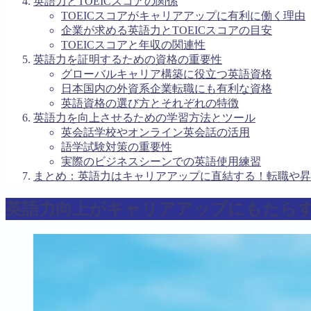
英語力とTOEICスコアの関係
TOEICスコアがキャリアアップに有利に働く理由
企業が求める英語力とTOEICスコアの目安
TOEICスコアと年収の関連性
英語力を証明するための資格の重要性
グローバルキャリア構築に役立つ英語資格
日本国内の外資系企業転職にも有利な資格
英語資格の選び方とそれぞれの特徴
英語力を向上させるための学習方法とツール
英会話学校やオンライン英会話の活用
語学試験対策の重要性
実際のビジネスシーンでの英語使用練習
まとめ：英語力はキャリアアップに直結する！転職や昇
英語力向上がキャリアアップにもたら