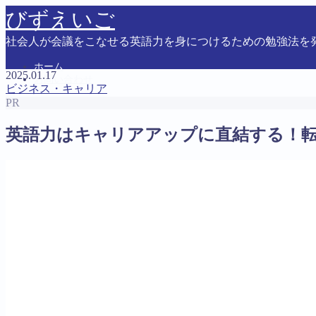
びずえいご
社会人が会議をこなせる英語力を身につけるための勉強法を
ホーム
2025.01.17
お問い合わせ
ビジネス・キャリア
PR
MENU
英語力はキャリアアップに直結する！
お問い合わせ
トップページ
プライバシーポリシー
英語会議に必要な英語力を最短・最速で身につける方法
運営者情報
Follow Me