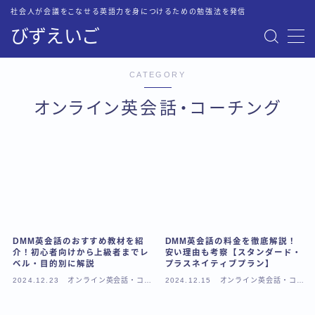
社会人が会議をこなせる英語力を身につけるための勉強法を発信
びずえいご
MENU
お問い合わせ
CATEGORY
トップページ
プライバシーポリシー
オンライン英会話・コーチング
英語会議に必要な英語力を最短・最速で身につける方法
運営者情報
DMM英会話のおすすめ教材を紹
DMM英会話の料金を徹底解説！
介！初心者向けから上級者までレ
安い理由も考察【スタンダード・
ベル・目的別に解説
プラスネイティブプラン】
2024.12.23
オンライン英会話・コー
2024.12.15
オンライン英会話・コー
チング
チング