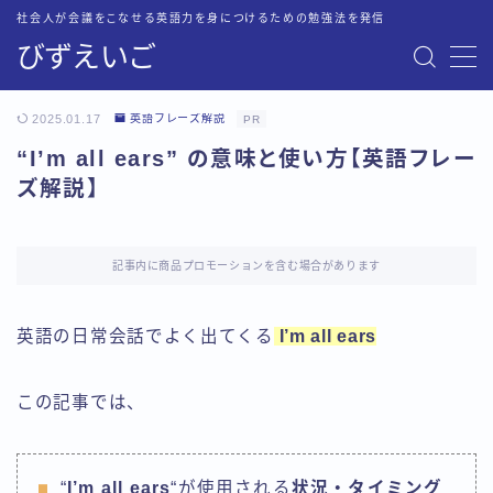
社会人が会議をこなせる英語力を身につけるための勉強法を発信
びずえいご
MENU
お問い合わせ
2025.01.17
英語フレーズ解説
PR
トップページ
“I’m all ears” の意味と使い方【英語フレー
プライバシーポリシー
ズ解説】
英語会議に必要な英語力を最短・最速で身につける方法
運営者情報
記事内に商品プロモーションを含む場合があります
英語の日常会話でよく出てくる
I’m all ears
この記事では、
“
I’m all ears
“が使用される
状況・タイミング