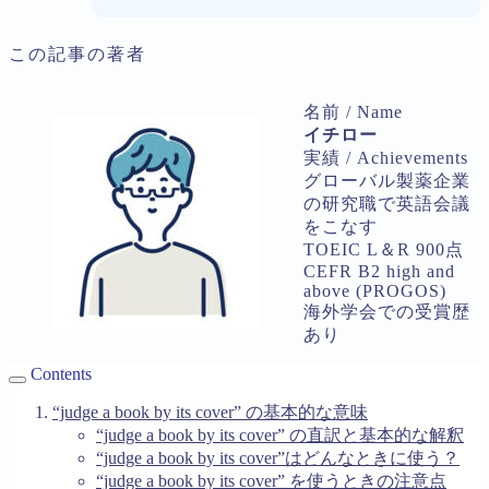
この記事の著者
名前 / Name
イチロー
実績 / Achievements
グローバル製薬企業
の研究職で英語会議
をこなす
TOEIC L＆R 900点
CEFR B2 high and
above (PROGOS)
海外学会での受賞歴
あり
Contents
“judge a book by its cover” の基本的な意味
“judge a book by its cover” の直訳と基本的な解釈
“judge a book by its cover”はどんなときに使う？
“judge a book by its cover” を使うときの注意点