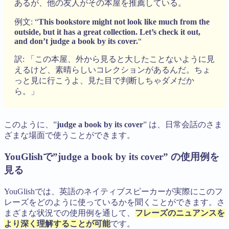
あるが、他の友人がその本屋を推薦している。
例文: “
This bookstore might not look like much from the
outside, but it has a great collection. Let’s check it out,
and don’t judge a book by its cover.
“
訳: 「この本屋、外から見ると大したことないように見
えるけど、素晴らしいコレクションがあるんだ。ちょ
っと見に行こうよ、見た目で判断しちゃダメだか
ら。」
このように、”
judge a book by its cover
” は、日常会話のさま
ざまな場面で使うことができます。
YouGlishで”judge a book by its cover” の使用例を
見る
YouGlishでは、英語のネイティブスピーカーが実際にこのフ
レーズをどのように使っているかを聞くことができます。さ
まざまな状況での使用例を通して、
フレーズのニュアンスを
より深く理解することが可能
です。