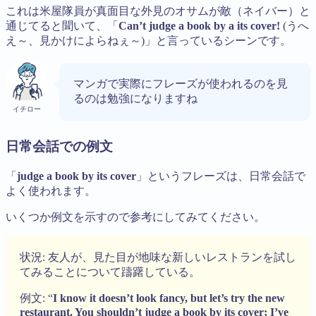
これは米屋隊員が真面目な外見のオサムが敵（ネイバー）と
通じてると聞いて、「
Can’t judge a book by a its cover!
(うへ
え～、見かけによらねぇ～)」と言っているシーンです。
マンガで実際にフレーズが使われるのを見
るのは勉強になりますね
イチロー
日常会話での例文
「
judge a book by its cover
」というフレーズは、日常会話で
よく使われます。
いくつか例文を示すので参考にしてみてください。
状況: 友人が、見た目が地味な新しいレストランを試し
てみることについて躊躇している。
例文: “
I know it doesn’t look fancy, but let’s try the new
restaurant. You shouldn’t judge a book by its cover; I’ve