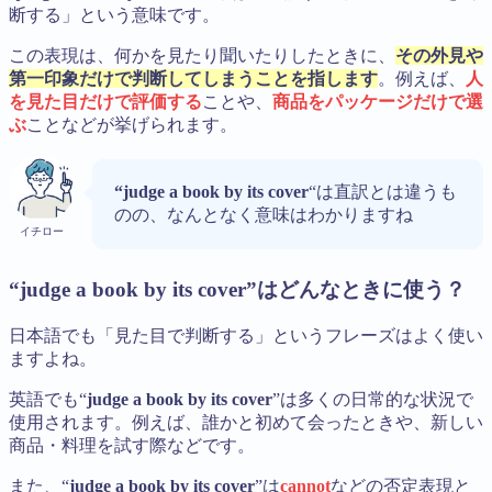
断する」という意味です。
この表現は、何かを見たり聞いたりしたときに、
その外見や
第一印象だけで判断してしまうことを指します
。例えば、
人
を見た目だけで評価する
ことや、
商品をパッケージだけで選
ぶ
ことなどが挙げられます。
“judge a book by its cover
“は直訳とは違うも
のの、なんとなく意味はわかりますね
イチロー
“judge a book by its cover”はどんなときに使う？
日本語でも「見た目で判断する」というフレーズはよく使い
ますよね。
英語でも“
judge a book by its cover
”は多くの日常的な状況で
使用されます。例えば、誰かと初めて会ったときや、新しい
商品・料理を試す際などです。
また、“
judge a book by its cover
”は
cannot
などの否定表現と