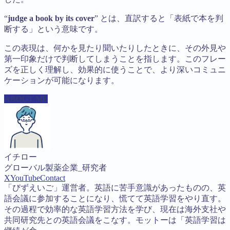
“
judge a book by its cover
” とは、直訳すると「表紙で本を判
断する」という意味です。
この表現は、何かを見たり聞いたりしたときに、その外見や
第一印象だけで判断してしまうことを指します。このフレー
ズを正しく理解し、効果的に使うことで、より深いコミュニ
ケーションが可能になります。
ABOUT ME
イチロー
グローバル製薬企業_研究者
X
YouTube
Contact
「びずえいご」運営者。英語に苦手意識があったものの、英
語会議に参加することになり、慌てて英語学習をやり直す。
その過程で効率的な英語学習方法を学び、現在は海外支社や
共同研究先との英語会議をこなす。モットーは「英語学習は