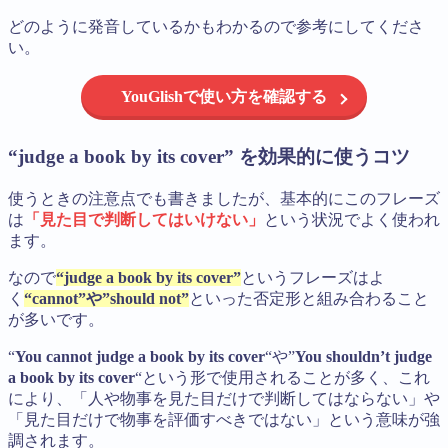
どのように発音しているかもわかるので参考にしてくださ
い。
YouGlishで使い方を確認する
“judge a book by its cover” を効果的に使うコツ
使うときの注意点でも書きましたが、基本的にこのフレーズ
は
「見た目で判断してはいけない」
という状況でよく使われ
ます。
なので
“judge a book by its cover”
というフレーズはよ
く
“cannot”や”should not”
といった否定形と組み合わること
が多いです。
“
You cannot judge a book by its cover
“や”
You shouldn’t judge
a book by its cover
“という形で使用されることが多く、これ
により、「人や物事を見た目だけで判断してはならない」や
「見た目だけで物事を評価すべきではない」という意味が強
調されます。