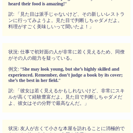
heard their food is amazing!
“
訳: 「見た目は派手じゃないけど、その新しいレストラ
ンに行ってみようよ。見た目で判断しちゃダメだよ。
料理がすごく美味しいって聞いたよ！」
状況: 仕事で初対面の人が非常に若く見えるため、同僚
がその人の能力を疑っている。
例文: “
She may look young, but she’s highly skilled and
experienced. Remember, don’t judge a book by its cover;
she’s the best in her field.
“
訳: 「彼女は若く見えるかもしれないけど、非常にスキ
ルが高くて経験豊富だよ。見た目で判断しちゃダメだ
よ、彼女はその分野で最高なんだ。」
状況: 友人が古くて小さな本屋を訪れることに消極的で