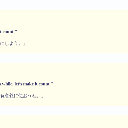
t count.”
にしよう。」
 while, let’s make it count.”
有意義に使おうね。」