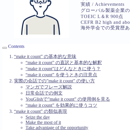
実績 / Achievements
グローバル製薬企業の
TOEIC L＆R 900点
CEFR B2 high and ab
海外学会での受賞歴あ
Contents
“make it count” の基本的な意味
“make it count” の直訳と基本的な解釈
“make it count”はどんなときに使う？
“make it count” を使うときの注意点
実際の会話での”make it count” の使い方
マンガでフレーズ解説
日常会話での例文
YouGlishで”make it count” の使用例を見る
“make it count” を効果的に使うコツ
“make it count” の類似表現
Seize the day
Make the most of it
Take advantage of the opportunity