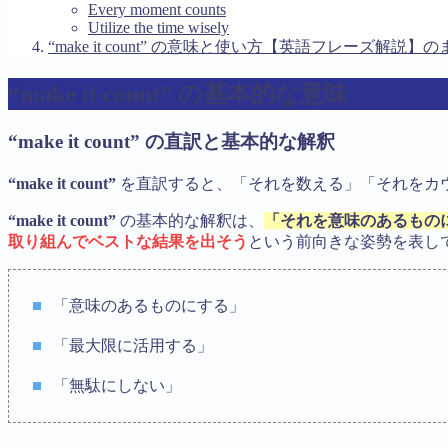
Every moment counts
Utilize the time wisely
“make it count” の意味と使い方【英語フレーズ解説】
“make it count” の基本的な意味
“make it count” の直訳と基本的な解釈
“make it count”
を直訳すると、「それを数える」「それをカ
“make it count”
の基本的な解釈は、
「それを意味のあるもの
取り組んでベストな結果を出そう
という前向きな姿勢を表し
「意味のあるものにする」
「最大限に活用する」
「無駄にしない」