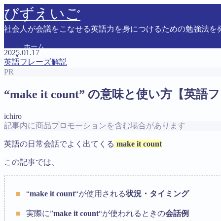
びずえいご
社会人が会議をこなせる英語力を身につけるための勉強法を
ホーム
2025.01.17
お問い合わせ
英語フレーズ解説
PR
MENU
“make it count” の意味と使い方【
お問い合わせ
トップページ
ichiro
プライバシーポリシー
記事内に商品プロモーションを含む場合があります
英語会議に必要な英語力を最短・最速で身につける方法
英語の日常会話でよく出てくる
make it count
運営者情報
この記事では、
Follow Me
“
make it count
“が使用される
状況・タイミング
実際に”
make it count
“が使われるときの
会話例