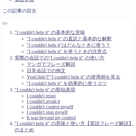
この記事の目次
"I couldn't help it" の基本的な意味
"I couldn't help it" の直訳と基本的な解釈
"I couldn't help it"はどんなときに使う？
"I couldn't help it" を使うときの注意点
実際の会話での"I couldn't help it" の使い方
マンガでフレーズ解説
日常会話での例文
YouGlishで"I couldn't help it" の使用例を見る
"I couldn't help it" を効果的に使うコツ
"I couldn't help it" の類似表現
I couldn't resist
I couldn't avoid it
I couldn't control myself
I couldn't stop myself
It was beyond my control
"I couldn't help it" の意味と使い方【英語フレーズ解説】
のまとめ