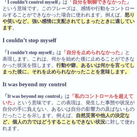
「I couldn’t control myself」
は
「自分を制御できなかった」
という意味です。このフレーズは、感情や行動をコントロー
ルすることができなかった場合に使われます。例えば、
怒り
や笑いなど、強い感情に支配されてしまったときに適してい
ます
。
I couldn’t stop myself
「I couldn’t stop myself」
は
「自分を止められなかった」
と
表現します。これは、何かを始めた後に止めることができな
かった状況を指します。
行動や癖、あるいは何かを言ってし
まった後に、それを止められなかったことを意味します。
It was beyond my control
「It was beyond my control」
は
「私のコントロールを超えて
いた」
という意味です。この表現は、発生した事態や状況が
自分の手に負えない、あるいは自分の影響力の及ばないもの
だったことを示します。例えば、
自然災害や他人の決定な
ど、個人の力ではどうすることもできない状況
に対して使わ
れます。