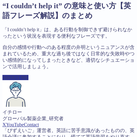
“I couldn’t help it” の意味と使い方【英
語フレーズ解説】のまとめ
「I couldn’t help it」は、ある行動を制御できず避けられなか
ったという状況を表現する便利なフレーズです。
自分の感情や行動へのある程度の弁明というニュアンスが含
まれているため、重大な過ち後ではなく日常的な失敗時やつ
い感情的になってしまったときなど、適切なシチュエーショ
ンで活用しましょう。
ABOUT ME
イチロー
グローバル製薬企業_研究者
X
YouTube
Contact
「びずえいご」運営者。英語に苦手意識があったものの、英
語会議に参加することになり、慌てて英語学習をやり直す。