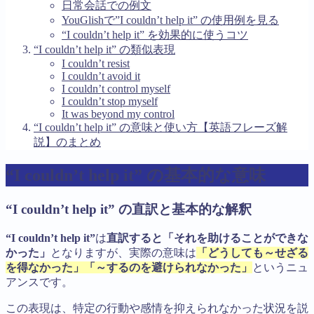
日常会話での例文
YouGlishで”I couldn’t help it” の使用例を見る
“I couldn’t help it” を効果的に使うコツ
“I couldn’t help it” の類似表現
I couldn’t resist
I couldn’t avoid it
I couldn’t control myself
I couldn’t stop myself
It was beyond my control
“I couldn’t help it” の意味と使い方【英語フレーズ解
説】のまとめ
“I couldn’t help it” の基本的な意味
“I couldn’t help it” の直訳と基本的な解釈
“I couldn’t help it”
は
直訳すると「それを助けることができな
かった」
となりますが、実際の意味は
「どうしても～せざる
を得なかった」「～するのを避けられなかった」
というニュ
アンスです。
この表現は、特定の行動や感情を抑えられなかった状況を説