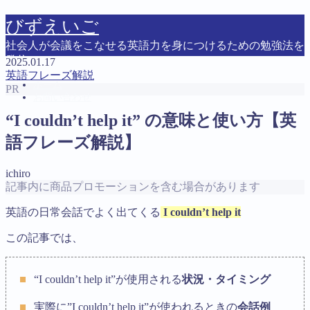
びずえいご
社会人が会議をこなせる英語力を身につけるための勉強法を
発信
2025.01.17
英語フレーズ解説
ホーム
PR
お問い合わせ
“I couldn’t help it” の意味と使い方【英
語フレーズ解説】
MENU
お問い合わせ
ichiro
トップページ
記事内に商品プロモーションを含む場合があります
プライバシーポリシー
英語会議に必要な英語力を最短・最速で身につける方
英語の日常会話でよく出てくる
I couldn’t help it
法
運営者情報
この記事では、
Follow Me
“I couldn’t help it”が使用される
状況・タイミング
実際に”I couldn’t help it”が使われるときの
会話例