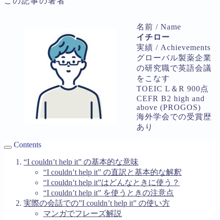
この記事の著者
名前 / Name
イチロー
実績 / Achievements
グローバル製薬企業
の研究職で英語会議
をこなす
TOEIC L＆R 900点
CEFR B2 high and
above (PROGOS)
海外学会での受賞歴
あり
Contents
“I couldn’t help it” の基本的な意味
“I couldn’t help it” の直訳と基本的な解釈
“I couldn’t help it”はどんなときに使う？
“I couldn’t help it” を使うときの注意点
実際の会話での”I couldn’t help it” の使い方
マンガでフレーズ解説